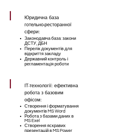
|
Юридична база
готельно-ресторанної
сфери:
Законодавча база: закони
ДСТУ, ДБН
Перелік документів для
відкриття закладу
Державний контроль і
регламентація роботи
|
ІТ-технології: ефективна
робота з базовим
офісом:
Створення і форматування
документів MS Word
Робота з базами даних в
MS Exel
Створення яскравих
презентацій в MS Power