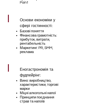
Point
|
Основи економіки у
сфері гостинності:
Базові поняття
Фінансова грамотність:
прибуток, витрати,
рентабельність
Маркетинг: PR, SMM,
реклама
|
Еногастрономія та
фудпейрінг:
Вино: виробництво,
характеристики, торгові
марки
Міцні алкогольні напої
Принципи поєднання
страв та напоїв