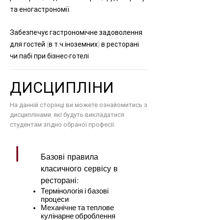
та еногастрономії.
Забезпечує гастрономічне задоволення
для гостей (в т.ч.іноземних) в ресторані
чи пабі при бізнес-готелі
ДИСЦИПЛІНИ
На данній сторінці ви можете ознайомитись з
дисциплінами, які будуть викладатися
студентам згідно обраної професії.
|
Базові правила
класичного сервісу в
ресторані:
Термінологія і базові
процеси
Механічне та теплове
кулінарне оброблення