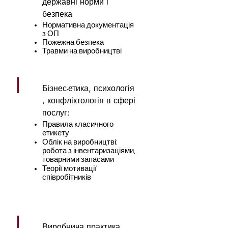
державні норми і
безпека
Нормативна документація
з ОП
Пожежна безпека
Травми на виробництві
|
Бізнес-етика, психологія
, конфліктологія в сфері
послуг:
Правила класичного
етикету
Облік на виробництві:
робота з інвентаризаціями,
товарними запасами
Теорії мотивації
співробітників
|
Виробнича практика