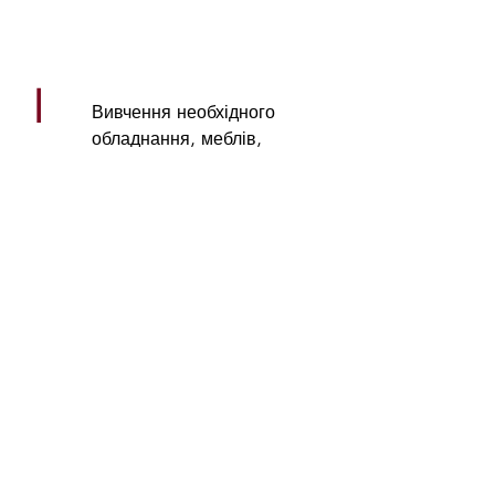
|
Вивчення необхідного
обладнання, меблів,
посуду, приборів,
білизни вимогами
(ОФ-3.1.2)
|
Здійснення попередньої
сервіровки столів
вимогами (ОФ-3.1.5)