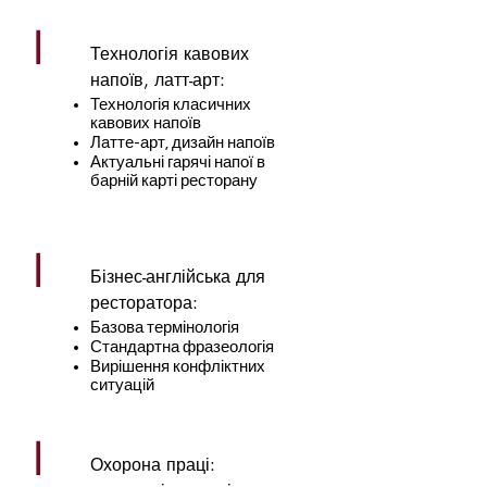
|
Технологія кавових
напоїв, латт-арт:
Технологія класичних
кавових напоїв
Латте-арт, дизайн напоїв
Актуальні гарячі напої в
барній карті ресторану
|
Бізнес-англійська для
ресторатора:
Базова термінологія
Стандартна фразеологія
Вирішення конфліктних
ситуацій
|
Охорона праці: