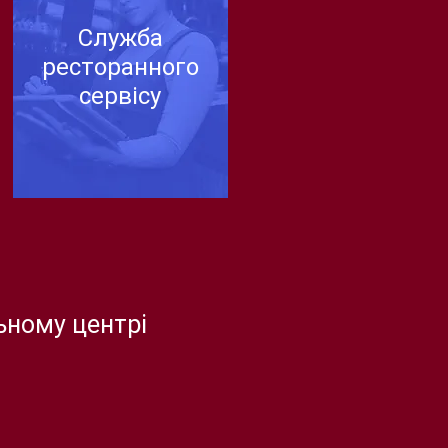
Служба
ресторанного
сервісу
ьному центрі