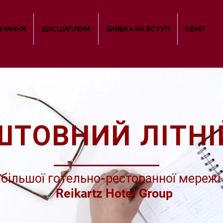
ВЧАННЯ
ДИСЦИПЛІНИ
ЗАЯВКА НА ВСТУП
КЕМП
ШТОВНИЙ ЛІТНІ
йбільшої готельно-ресторанної мережі
Reikartz Hotel Group