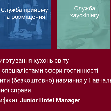
Служба
Служба прийому
хаускіпінгу
та розміщення
иготування кухонь світу
и спеціалістами сфери гостинності
ти (безкоштовно) навчання у Навчал
нної справи
ифікат Junior Hotel Manager