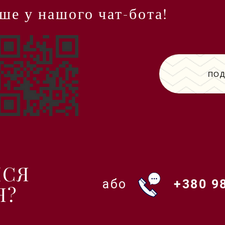
ше у нашого чат-бота!
ПОД
ИСЯ
або +380 98-
Я?