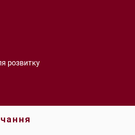
ля розвитку
вчання