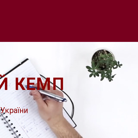
Й КЕМП
 України