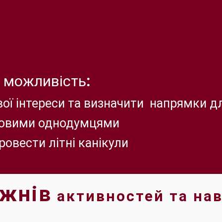
 можливість:
вої інтереси та визначити напрямки д
новими однодумцями
ровести літні канікули
ижнів
активностей та на