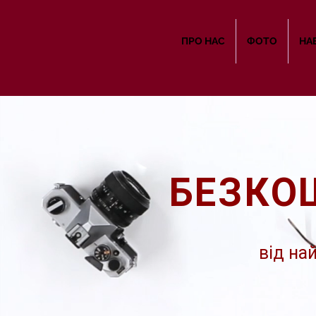
ПРО НАС
ФОТО
НА
БЕЗКО
від на